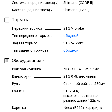
Система (передние звезды)
Shimano (CORE II)
Кассета (задние звезды)
Shimano (TZ21)
Тормоза
Передний тормоз
STG V-Brake
Тип переднего тормоза
ободной
Задний тормоз
STG V-Brake
Тип заднего тормоза
ободной
Оборудование
Рулевая колонка
NECO H846SW, 1,1/8"
Вынос руля
STG 078; алюминий
Руль
Стальной райзер; 580мм
Грипсы
STINGER,
высококачественная
резина, длина 122мм.
Каретка
Neco (B910); картридж