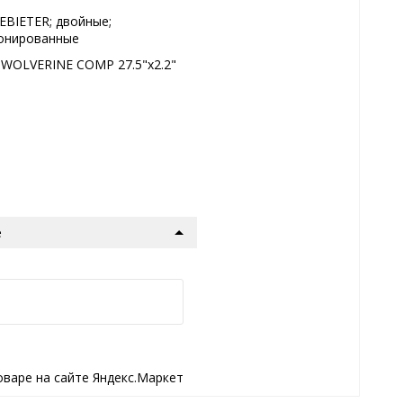
EBIETER; двойные;
онированные
WOLVERINE COMP 27.5"x2.2"
е
оваре на сайте Яндекс.Маркет