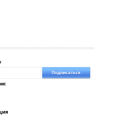
у
Подписаться
ам:
ция