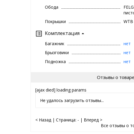
Обода
FELG
пист
Покрышки
WTB 
Комплектация
Багажник
нет
Брызговики
нет
Подножка
нет
Отзывы о товар
[ajax died] loading params
Не удалось загрузить отзывы...
< Назад
|
Страница:
-
|
Вперед >
Все отзывы о т