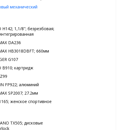
овый механический
 H142; 1,1/8"; безрезбовая;
интегрированная
MAX DA236
AX HB3018DBFT; 660мм
GER G107
 B910; картридж
Z99
IN FP922; алюминий
AX SP2007; 27.2мм
1165; женское спортивное
ANO TX505; дисковые
rlock