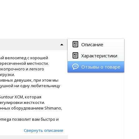
Описание
Характеристики
ный велосипед с хорошей
ересеченной местности.
Отзывы о товаре
окопрочного и легкого
грузки.
тивных девушек, при этом мы
одушной ни одну любительницу
untour XCM, которая
егулировки жесткости.
анных оборудованием Shimano,
 Omega позволит вам быстро и
Свернуть описание