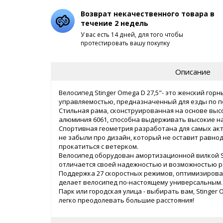
Возврат некачественного товара в
течение 2 недель
У вас есть 14 дней, для того чтобы
протестировать вашу покупку
Описание
Велосипед Stinger Omega D 27,5"- это женский гор
управляемостью, предназначенный для езды по п
Стильная рама, сконструированная на основе выс
алюминия 6061, способна выдерживать высокие на
Спортивная геометрия разработана для самых ак
не забыли про дизайн, который не оставит равн
прокатиться с ветерком.
Велосипед оборудован амортизационной вилкой S
отличается своей надежностью и возможностью р
Поддержка 27 скоростных режимов, оптимизиров
делает велосипед по-настоящему универсальным.
Парк или городская улица - выбирать вам, Stinger
легко преодолевать большие расстояния!