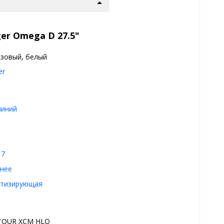
er Omega D 27.5"
зовый, белый
er
иний
17
нее
тизирующая
TOUR XCM HLO