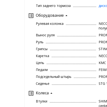
Тип заднего тормоза
диск
Оборудование
Рулевая колонка
NECO
полу
Вынос руля
PRO
Руль
PROM
Грипсы
STIN
Каретка
NECO
Цепь
KMC 
Педали
FEIM
Подседельный штырь
PROM
Сиденье
STG 
Колеса
Втулки
SHIM
cente