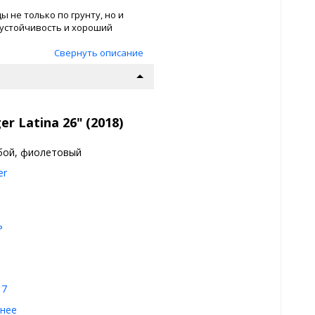
не только по грунту, но и
 устойчивость и хороший
Свернуть описание
r Latina 26" (2018)
бой, фиолетовый
er
ь
17
нее