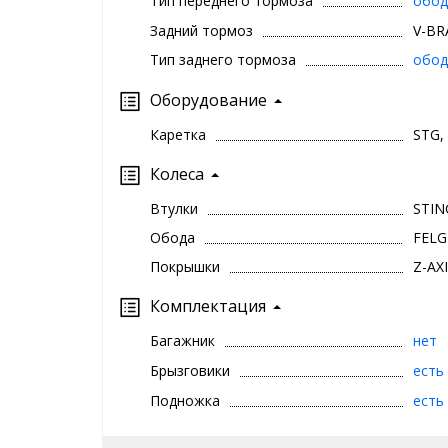
Тип переднего тормоза
обод
Задний тормоз
V-BR
Тип заднего тормоза
обод
Оборудование
Каретка
STG,
Колеса
Втулки
STIN
Обода
FELG
Покрышки
Z-AXI
Комплектация
Багажник
нет
Брызговики
есть
Подножка
есть