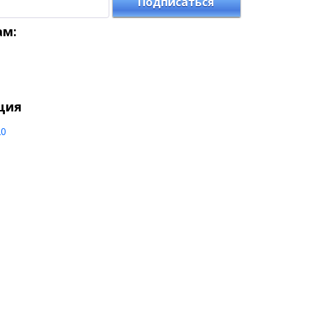
Подписаться
ам:
ция
20