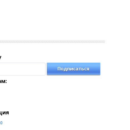
у
Подписаться
ам:
ция
20