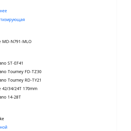
нее
тизирующая
e MD-N791-MLO
ano ST-EF41
ano Tourney FD-TZ30
ano Tourney RD-TY21
 42/34/24T 170mm
ano 14-28Т
ake
ной