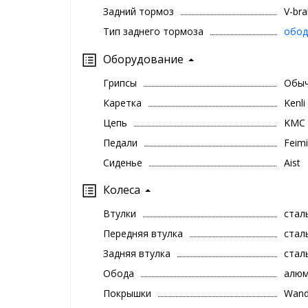
Задний тормоз
V-br
Тип заднего тормоза
обод
Оборудование
Грипсы
Обыч
Каретка
Kenl
Цепь
KMC 
Педали
Feim
Сиденье
Aist
Колеса
Втулки
стал
Передняя втулка
стал
Задняя втулка
стал
Обода
алюм
Покрышки
Wand