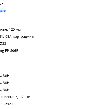
ake
ной
ные, 125 мм.
i KL-08A, картриджная
Z33
ing FP-806B
ь, 36H
ь, 36H
ь, 36H
иниевые двойные
a 26x2.1"