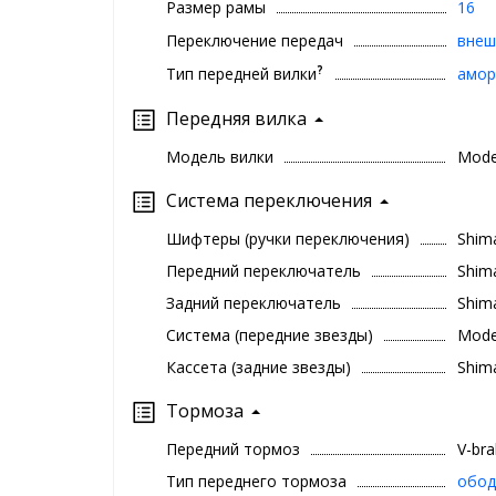
Размер рамы
16
Переключение передач
внеш
?
Тип передней вилки
амор
Передняя вилка
Модель вилки
Mod
Система переключения
Шифтеры (ручки переключения)
Shim
Передний переключатель
Shim
Задний переключатель
Shim
Система (передние звезды)
Mode
Кассета (задние звезды)
Shim
Тормоза
Передний тормоз
V-br
Тип переднего тормоза
обод