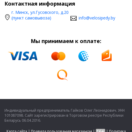
Контактная информация
г. Минск, ул.Гусовского, д.20
(пункт самовывоза)
info@velosipedy.by
Мы принимаем к оплате:
Индивидуальный предприниматель Гайков Олег Леонидович. УНН
101087098. Сайт зарегистрирован в Торговом реестре Республики
Беларусь 06.04.2016.
Карта сайта
|
Правила пользования магазином
|
|
Политика