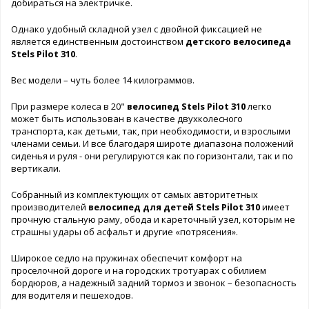
добираться на электричке.
Однако удобный складной узел с двойной фиксацией не
является единственным достоинством
детского велосипеда
Stels Pilot 310
.
Вес модели – чуть более 14 килограммов.
При размере колеса в 20"
велосипед Stels Pilot 310
легко
может быть использован в качестве двухколесного
транспорта, как детьми, так, при необходимости, и взрослыми
членами семьи. И все благодаря широте диапазона положений
сиденья и руля - они регулируются как по горизонтали, так и по
вертикали.
Собранный из комплектующих от самых авторитетных
производителей
велосипед для детей Stels Pilot 310
имеет
прочную стальную раму, обода и кареточный узел, которым не
страшны удары об асфальт и другие «потрясения».
Широкое седло на пружинах обеспечит комфорт на
проселочной дороге и на городских тротуарах с обилием
бордюров, а надежный задний тормоз и звонок – безопасность
для водителя и пешеходов.