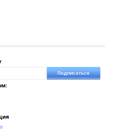
у
Подписаться
ам:
ция
20