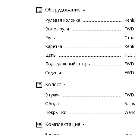
Оборудование
Рулевая колонка
Kenli
Вынос руля
FWD 
Руль
Стал
Каретка
Kenl
Цепь
TEC 
Подседельный штырь
FWD 
Сиденье
FWD 
Колеса
Втулки
FWD 
Обода
Алюм
Покрышки
Wand
Комплектация
Звонок
есть