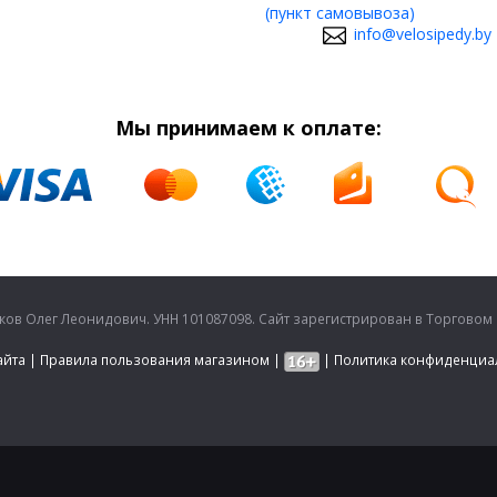
(пункт самовывоза)
info@velosipedy.by
Мы принимаем к оплате:
в Олег Леонидович. УНН 101087098. Сайт зарегистрирован в Торговом ре
айта
|
Правила пользования магазином
|
|
Политика конфиденциа