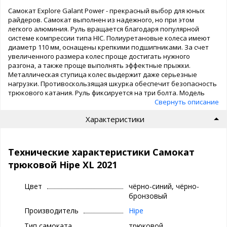
Самокат Explore Galant Power - прекрасный выбор для юных
райдеров. Самокат выполнен из надежного, но при этом
легкого алюминия. Руль вращается благодаря популярной
системе компрессии типа HIC. Полиуретановые колеса имеют
диаметр 110 мм, оснащены крепкими подшипниками. За счет
увеличенного размера колес проще достигать нужного
разгона, а также проще выполнять эффектные прыжки.
Металлическая ступица колес выдержит даже серьезные
нагрузки. Противоскользящая шкурка обеспечит безопасность
трюкового катания. Руль фиксируется на три болта. Модель
представлена в двух цветах - медном и черном.
Свернуть описание
Характеристики
Технические характеристики Самокат
трюковой Hipe XL 2021
Цвет
чёрно-синий, чёрно-
бронзовый
Производитель
Hipe
Тип самоката
трюковой