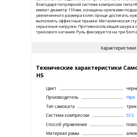
благодаря популярной системе компрессии типа H
имеют диаметр 110 мм, оснащены крепкими подши
увеличенного размера колес проще достигать нуж
выполнять эффектные прыжки. Металлическая сту
серьезные нагрузки. Противоскользящая шкурка 
трюкового катания. Руль фиксируется на три болт
цветах - медном и черном.
Характеристики
Технические характеристики Сам
H5
Цвет
чёрн
Производитель
Hipe
Тип самоката
трюк
Система компрессии
SCS
Способ управления
пово
Материал рамы
алюм