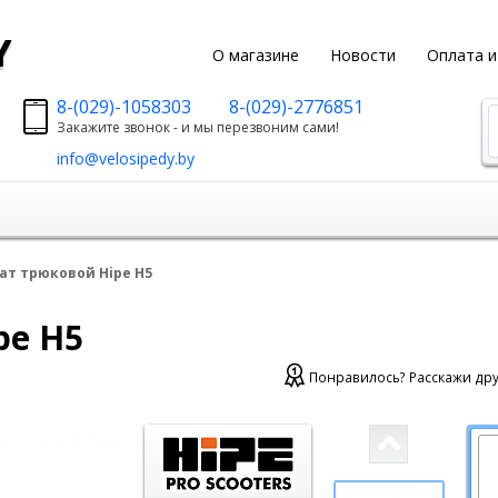
y
О магазине
Новости
Оплата и
8-(029)-1058303
8-(029)-2776851
Закажите звонок - и мы перезвоним сами!
info@velosipedy.by
ат трюковой Hipe H5
pe H5
Понравилось? Расскажи дру