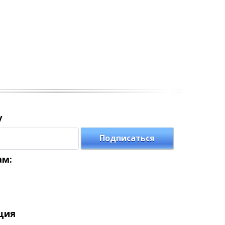
у
Подписаться
ам:
ция