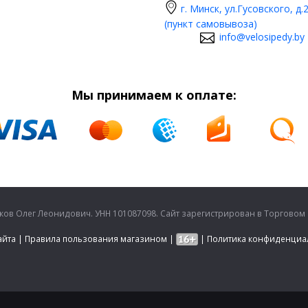
г. Минск, ул.Гусовского, д.
(пункт самовывоза)
info@velosipedy.by
Мы принимаем к оплате:
в Олег Леонидович. УНН 101087098. Сайт зарегистрирован в Торговом ре
айта
|
Правила пользования магазином
|
|
Политика конфиденциа