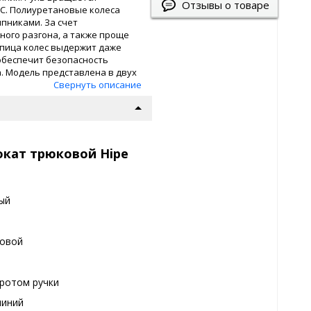
Отзывы о товаре
IC. Полиуретановые колеса
пниками. За счет
ного разгона, а также проще
пица колес выдержит даже
обеспечит безопасность
а. Модель представлена в двух
Свернуть описание
окат трюковой Hipe
ый
овой
ротом ручки
иний