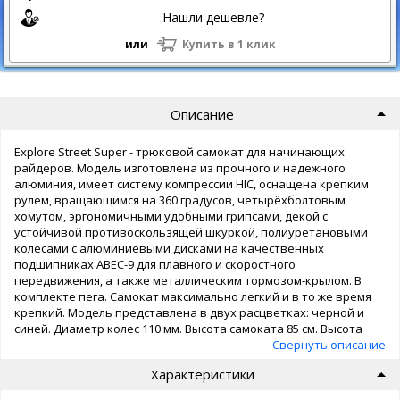
Нашли дешевле?
или
Купить в 1 клик
Описание
Explore Street Super - трюковой самокат для начинающих
райдеров. Модель изготовлена из прочного и надежного
алюминия, имеет систему компрессии HIC, оснащена крепким
рулем, вращающимся на 360 градусов, четырёхболтовым
хомутом, эргономичными удобными грипсами, декой с
устойчивой противоскользящей шкуркой, полиуретановыми
колесами с алюминиевыми дисками на качественных
подшипниках ABEC-9 для плавного и скоростного
передвижения, а также металлическим тормозом-крылом. В
комплекте пега. Самокат максимально легкий и в то же время
крепкий. Модель представлена в двух расцветках: черной и
синей. Диаметр колес 110 мм. Высота самоката 85 см. Высота
руля 62 см. Ширина руля 50 см. Размер деки 49.5х10.8 см. Вес
Свернуть описание
самоката 3.8 кг.
Характеристики