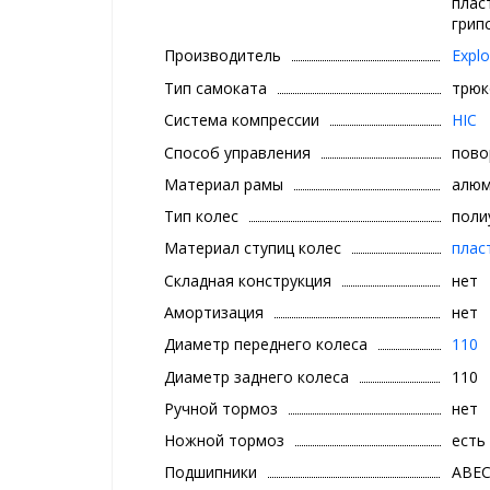
плас
грип
Производитель
Explo
Тип самоката
трюк
Система компрессии
HIC
Способ управления
пово
Материал рамы
алюм
Тип колес
поли
Материал ступиц колес
плас
Складная конструкция
нет
Амортизация
нет
Диаметр переднего колеса
110
Диаметр заднего колеса
110
Ручной тормоз
нет
Ножной тормоз
есть
Подшипники
ABEC