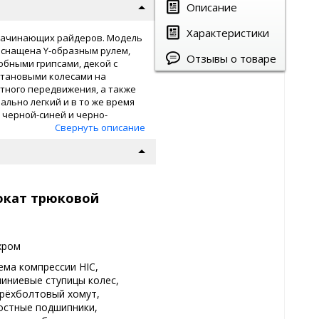
Описание
Характеристики
я начинающих райдеров. Модель
оснащена Y-образным рулем,
Отзывы о товаре
бными грипсами, декой с
етановыми колесами на
тного передвижения, а также
льно легкий и в то же время
 черной-синей и черно-
Свернуть описание
окат трюковой
хром
ема компрессии HIC,
иниевые ступицы колес,
рёхболтовый хомут,
остные подшипники,