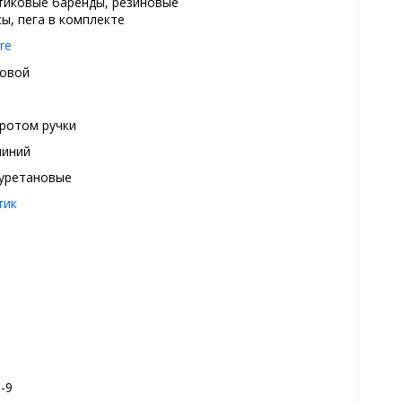
тиковые баренды, резиновые
сы, пега в комплекте
re
овой
ротом ручки
иний
уретановые
тик
-9