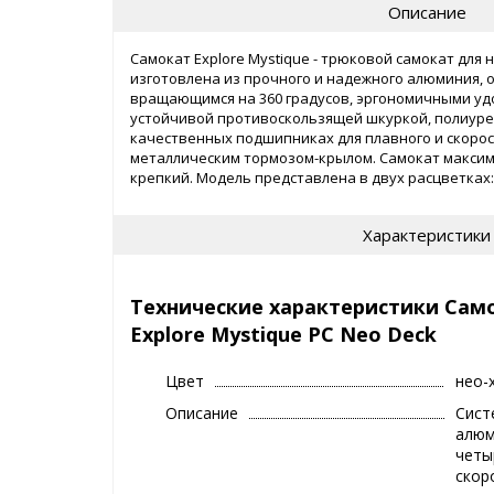
Описание
Самокат Explore Mystique - трюковой самокат дл
изготовлена из прочного и надежного алюминия, 
вращающимся на 360 градусов, эргономичными удо
устойчивой противоскользящей шкуркой, полиур
качественных подшипниках для плавного и скорос
металлическим тормозом-крылом. Самокат максима
крепкий. Модель представлена в двух расцветках:
желтой.
Характеристики
Технические характеристики Сам
Explore Mystique PC Neo Deck
Цвет
нео-
Описание
Сист
алюм
четы
скор