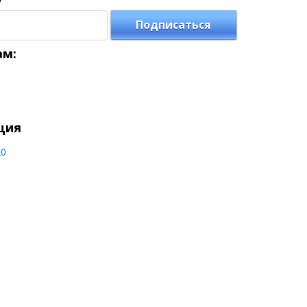
Подписаться
ам:
ция
20