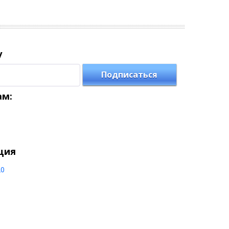
у
Подписаться
ам:
ция
20