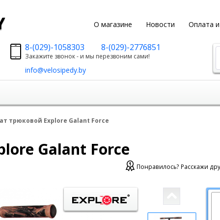
y
О магазине
Новости
Оплата и
8-(029)-1058303
8-(029)-2776851
Закажите звонок - и мы перезвоним сами!
info@velosipedy.by
т трюковой Explore Galant Force
lore Galant Force
Понравилось? Расскажи дру