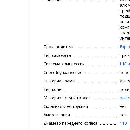
алюм
трёх
подш
рези
комп
квад
инте
Производитель
Explo
Тип самоката
трюк
Система компрессии
HIC 
Способ управления
пово
Материал рамы
алюм
Тип колес
поли
Материал ступиц колес
алюм
Складная конструкция
нет
Амортизация
нет
Диаметр переднего колеса
110