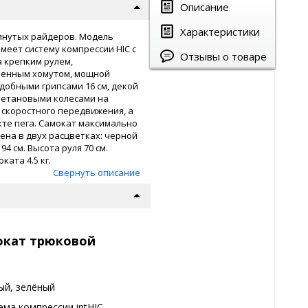
Описание
Характеристики
винутых райдеров. Модель
меет систему компрессии HIC с
Отзывы о товаре
 крепким рулем,
ленным хомутом, мощной
добными грипсами 16 см, декой
ретановыми колесами на
 скоростного передвижения, а
те пега. Самокат максимально
лена в двух расцветках: черной
4 см. Высота руля 70 см.
ката 4.5 кг.
Свернуть описание
окат трюковой
ый, зелёный
ема компрессии intHIC,