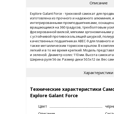
Описание
Explore Galant Force - трюковой самокат для прод
изготовлена из прочного и надежного алюминия, и
интегрированными промподшипниками, оснащена
вращающимся на 360 градусов, трехболтовым уси
фрезерованной вилкой, мягкими эргономичными у
с устойчивой противоскользящей шкуркой, полиу
качественных подшипниках ABEC-9 для плавного и
также металлическим тормозом-крылом. В комплек
легкий и в то же время крепкий. Модель представ
и зеленой. Диаметр колес 110 мм. Высота самоката 9
Ширина руля 56 см. Размер деки 50.5х12 см. Вес само
Характеристики
Технические характеристики Сам
Explore Galant Force
Цвет
чёрн
Описание
Сист