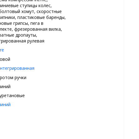
иниевые ступицы колес,
болтовый хомут, скоростные
ипники, пластиковые баренды,
новые грипсы, пега в
лекте, фрезерованная вилка,
ратные дропауты,
грированная рулевая
re
овой
интегрированная
ротом ручки
иний
уретановые
иний