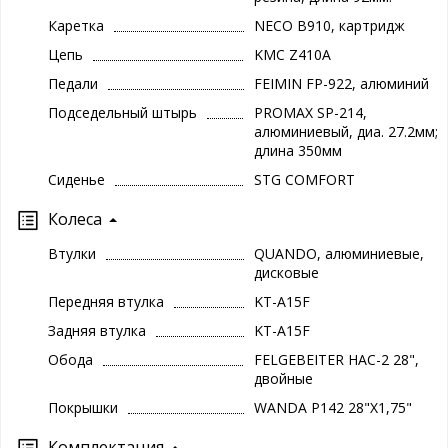
Каретка
NECO B910, картридж
Цепь
KMC Z410A
Педали
FEIMIN FP-922, алюминий
Подседельный штырь
PROMAX SP-214,
алюминиевый, диа. 27.2мм;
длина 350мм
Сиденье
STG COMFORT
Колеса
Втулки
QUANDO, алюминиевые,
дисковые
Передняя втулка
KT-A15F
Задняя втулка
KT-A15F
Обода
FELGEBEITER HAC-2 28",
двойные
Покрышки
WANDA P142 28"X1,75"
Комплектация