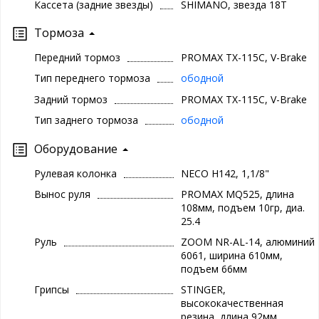
Кассета (задние звезды)
SHIMANO, звезда 18Т
Тормоза
Передний тормоз
PROMAX TX-115C, V-Brake
Тип переднего тормоза
ободной
Задний тормоз
PROMAX TX-115C, V-Brake
Тип заднего тормоза
ободной
Оборудование
Рулевая колонка
NECO H142, 1,1/8"
Вынос руля
PROMAX MQ525, длина
108мм, подъем 10гр, диа.
25.4
Руль
ZOOM NR-AL-14, алюминий
6061, ширина 610мм,
подъем 66мм
Грипсы
STINGER,
высококачественная
резина, длина 92мм.