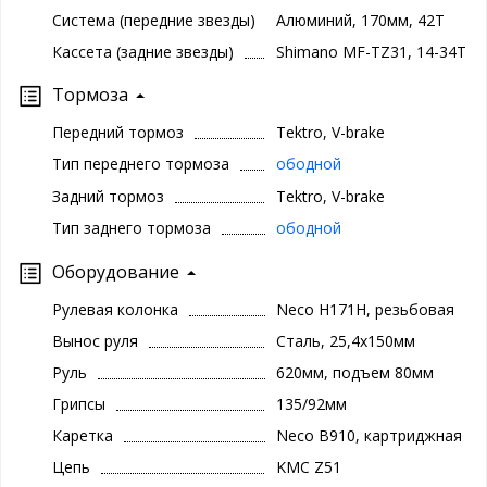
Система (передние звезды)
Алюминий, 170мм, 42Т
Кассета (задние звезды)
Shimano MF-TZ31, 14-34Т
Тормоза
Передний тормоз
Tektro, V-brake
Тип переднего тормоза
ободной
Задний тормоз
Tektro, V-brake
Тип заднего тормоза
ободной
Оборудование
Рулевая колонка
Neco H171H, резьбовая
Вынос руля
Сталь, 25,4х150мм
Руль
620мм, подъем 80мм
Грипсы
135/92мм
Каретка
Neco B910, картриджная
Цепь
KMC Z51