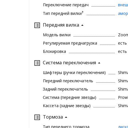
Переключение передач
внеш
?
Тип передней вилки
амор
Передняя вилка
Модель вилки
Zoo
Регулируемая преднагрузка
есть
Блокировка
есть
Система переключения
Шифтеры (ручки переключения)
Shim
Передний переключатель
Shim
Задний переключатель
Shim
Система (передние звезды)
Prow
Кассета (задние звезды)
Shim
Тормоза
Тип переднего тормоза
диск