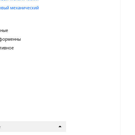
овый механический
чные
форменны
тивное
е