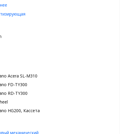
нее
тизирующая
m
ano Acera SL-M310
ano FD-TY300
ano RD-TY300
heel
ano HG200, Кассета
овый механический