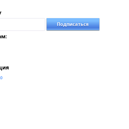
у
Подписаться
ам:
ция
20