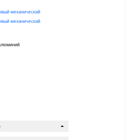
овый механический
овый механический
алюминий
е