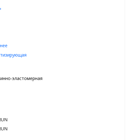
ь
нее
тизирующая
инно-эластомерная
RUN
RUN