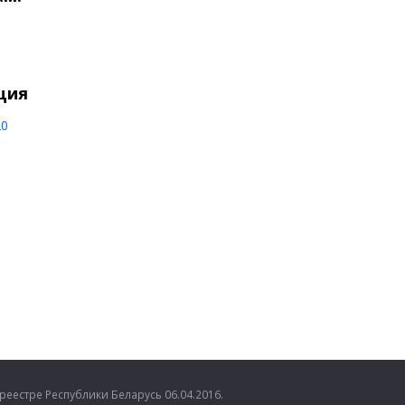
ция
20
естре Республики Беларусь 06.04.2016.