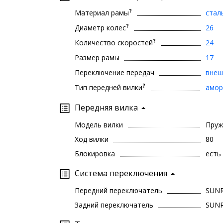
?
Материал рамы
стал
?
Диаметр колес
26
?
Количество скоростей
24
Размер рамы
17
Переключение передач
внеш
?
Тип передней вилки
амор
Передняя вилка
Модель вилки
Пруж
Ход вилки
80
Блокировка
есть
Система переключения
Передний переключатель
SUN
Задний переключатель
SUN