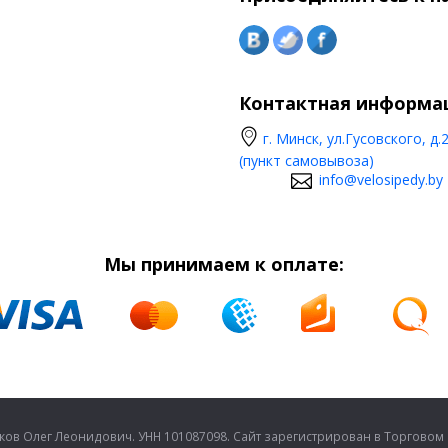
Контактная информа
г. Минск, ул.Гусовского, д.
(пункт самовывоза)
info@velosipedy.by
Мы принимаем к оплате:
в Олег Леонидович. УНН 101087098. Сайт зарегистрирован в Торговом ре