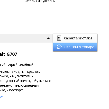
которых мы уверены
Характеристики
Отзывы о товаре
lt G707
той, серый, зелёный
плект входят: - крылья, -
ожка, - мультитул, -
ивоугонный замок, - бутылка с
лением, - велосипедная
ка, - паспорт.
lt