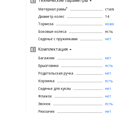
Технические параметры
?
Материал рамы
стал
Диаметр колес
14
Тормоза
нож
Боковые колеса
есть
Сиденье с пружинками
нет
Комплектация
Багажник
нет
Брызговики
есть
Родительская ручка
нет
Корзинка
есть
Сиденье для куклы
нет
Флажок
нет
Звонок
есть
Рюкзачек
нет