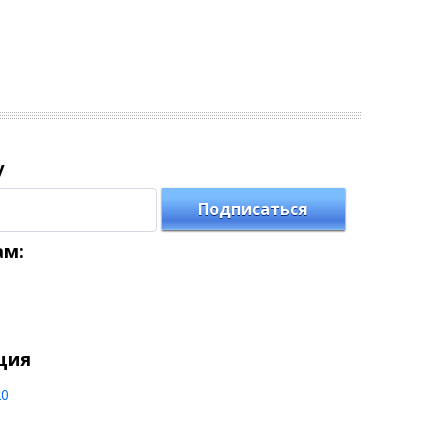
у
Подписаться
ам:
ция
20