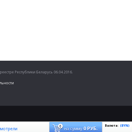
естре Республики Беларусь 06.04.2016.
льности
(BYN)
Валюта:
0
0
РУБ.
смотрели
на сумму