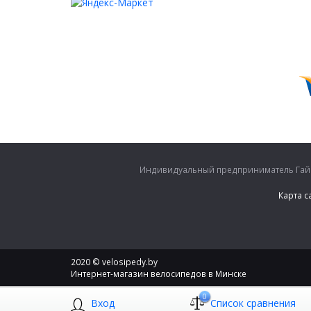
Индивидуальный предприниматель Гайко
Карта с
2020 © velosipedy.by
Интернет-магазин велосипедов в Минске
0
Вход
Список сравнения