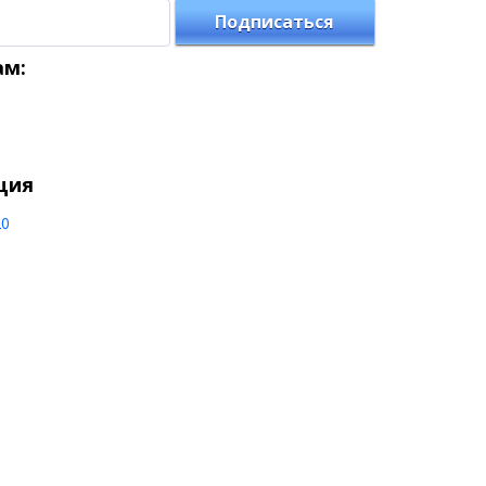
Подписаться
ам:
ция
20