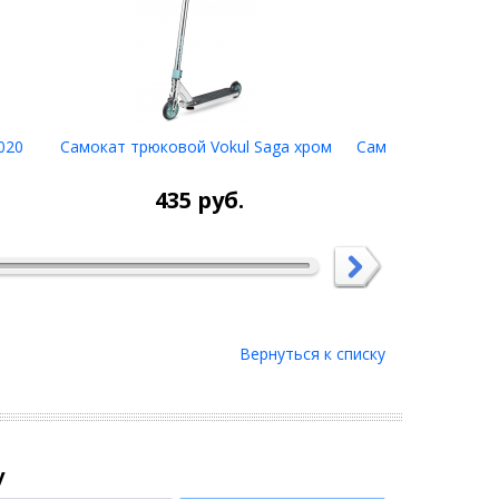
020
Самокат трюковой Vokul Saga хром
Самокат трюковой
НЕТ В
х
НАЛИЧИИ
435
руб.
41
Вернуться к списку
у