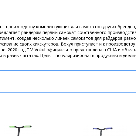
ет к производству комплектующих для самокатов других брендов
предлагает райдерам первый самокат собственного производств
имент, создав несколько линеек самокатов для райдеров разног
живание своих кикскутеров, Вокул приступает и к производств
оне. 2020 год ТМ Vokul официально представлена в США и объя
в разных штатах. Цель – популяризировать продукцию и увеличи